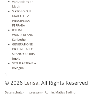
Vari-Actions on
Kontakt
Myth
S. GIORGIO, IL
DRAGO E LA
PRNCIPESSA –
Datenschutz
FERRARA
ICH IM
WUNDERLAND –
Karlsruhe
GENERATIONE
DIGITALE ALLO
SPAZIO GUERRA –
Imola
SETUP ARTFAIR –
Bologna
© 2026
Lensa
. All Rights Reserved
Datenschutz
-
Impressum
-
Admin: Matias Badino