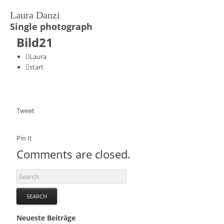
Laura Danzi
Single photograph
Vari-Actions on Myth
Bild21
Laura
LED B
start
Laura Danzi
Tweet
Kontakt
Pin It
Comments are closed.
Schnitzen für Kinder
Projekte
Neueste Beiträge