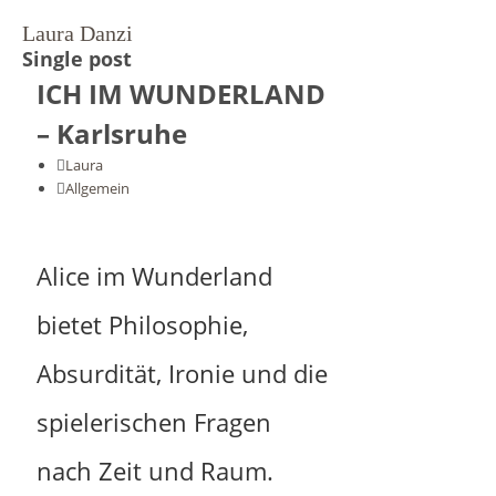
Laura Danzi
Single post
Vari-Actions on Myth
ICH IM WUNDERLAND
– Karlsruhe
LED B
Laura
Allgemein
Laura Danzi
Alice im Wunderland
Kontakt
bietet Philosophie,
Absurdität, Ironie und die
Schnitzen für Kinder
spielerischen Fragen
Projekte
nach Zeit und Raum.